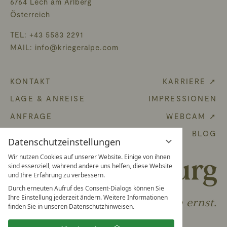
6764 Lech am Arlberg
Österreich
TEL:
+43 5583 2291
MAIL:
info@kriegeralpe.com
KONTAKT
KARRIERE ➚
LAGE & ANREISE
IMPRESSIONEN
ANFRAGE
WEBCAM ➚
GUTSCHEIN
BLOG
Datenschutzeinstellungen
Wir nutzen Cookies auf unserer Website. Einige von ihnen
sind essenziell, während andere uns helfen, diese Website
und Ihre Erfahrung zu verbessern.
Durch erneuten Aufruf des Consent-Dialogs können Sie
Ihre Einstellung jederzeit ändern. Weitere Informationen
Wir nehmen Ihr Vergnügen ernst.
finden Sie in unseren Datenschutzhinweisen.