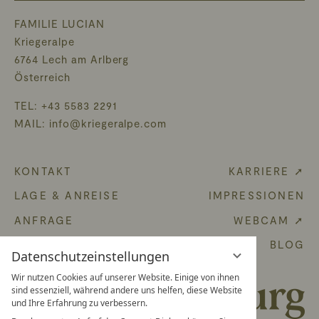
FAMILIE LUCIAN
Kriegeralpe
6764 Lech am Arlberg
Österreich
TEL:
+43 5583 2291
MAIL:
info@kriegeralpe.com
KONTAKT
KARRIERE ➚
LAGE & ANREISE
IMPRESSIONEN
ANFRAGE
WEBCAM ➚
GUTSCHEIN
BLOG
Datenschutzeinstellungen
Wir nutzen Cookies auf unserer Website. Einige von ihnen
sind essenziell, während andere uns helfen, diese Website
und Ihre Erfahrung zu verbessern.